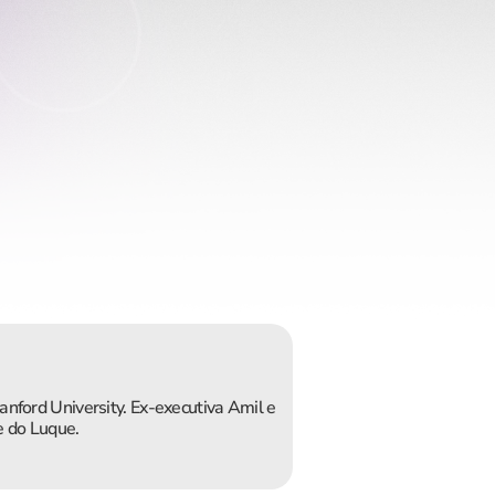
nford University. Ex-executiva Amil e 
e do Luque.