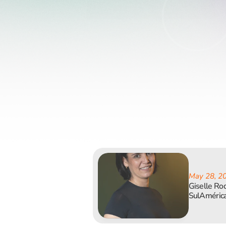
May 28, 2
Giselle Rod
SulAmérica