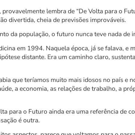
 provavelmente lembra de “De Volta para o Futu
ão divertida, cheia de previsões improváveis.
to da população, o futuro nunca teve nada de 
dicina em 1994. Naquela época, já se falava, e m
pótese distante. Era um caminho claro, sustenta
abia que teríamos muito mais idosos no país e n
úde, a economia, as relações de trabalho, a próp
lta para o Futuro ainda era uma referência de 
sação é outra.
tos aspectos, parece que voltamos para o pass