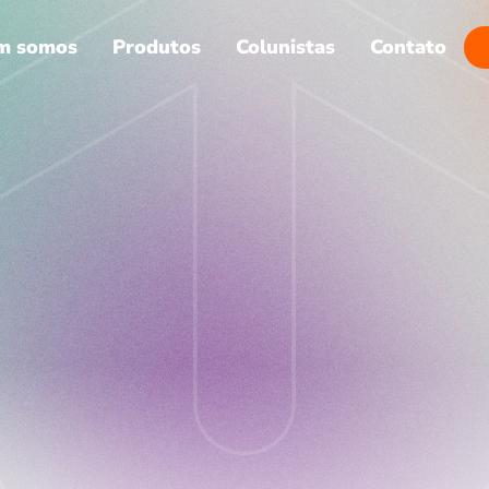
m somos
Produtos
Colunistas
Contato
Voltar
De volta para o futuro
28 de mai. de 2026
Giselle Rodrigues 