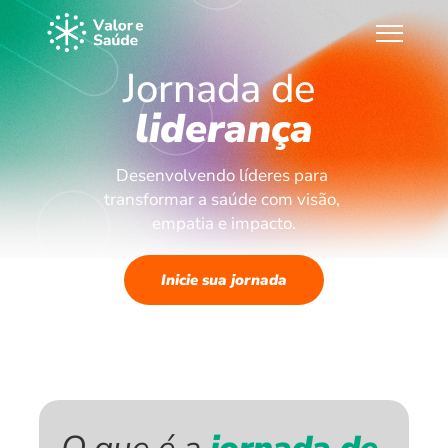
Jornada de 
liderança
Desenvolvendo líderes para 
transformar a saúde com visão, 
empatia e impacto.
Inicie sua jornada