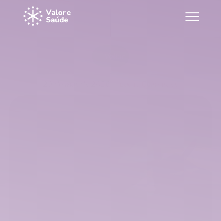
Voltar
Começando pelo porquê
29 de mai. de 2026
Lucas Guimarães