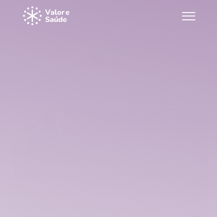
Voltar
Como enxergar o caos e gerar valor 
em tempos de incerteza
8 de abr. de 2025