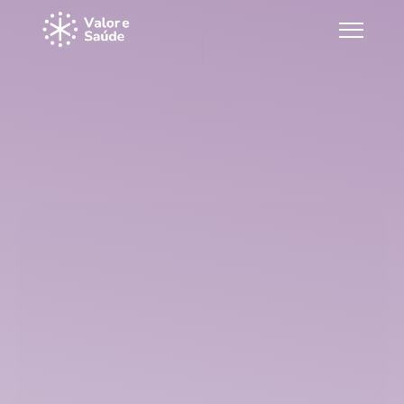
Voltar
Inovar não é digitalizar o mesmo 
erro
29 de mai. de 2026
Pedro Santoro