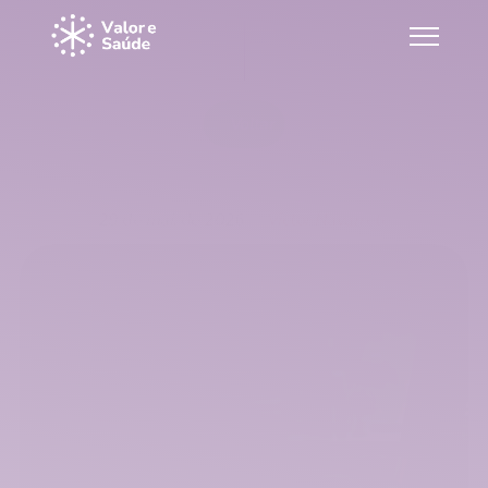
Voltar
O valor está no resultado, não no 
software.
29 de mai. de 2026
Victor Navarrete