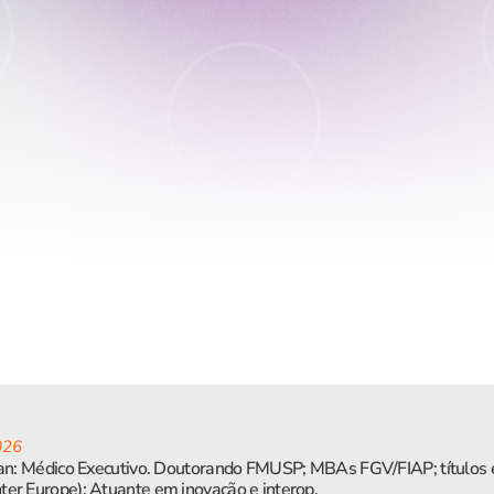
026
dan: Médico Executivo. Doutorando FMUSP; MBAs FGV/FIAP; títulos 
er Europe); Atuante em inovação e interop.