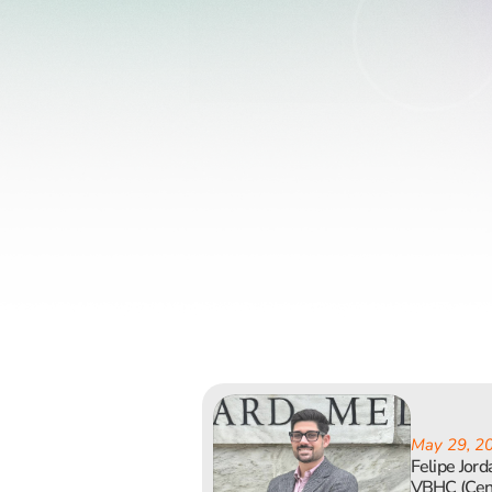
May 29, 2
Felipe Jor
VBHC (Cent