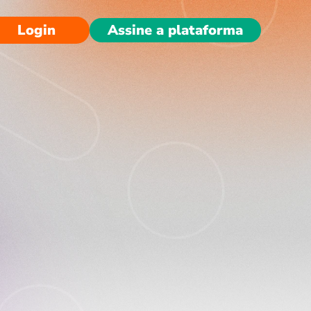
Login
Assine a plataforma
ão prevê o 
e sera