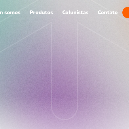
m somos
Produtos
Colunistas
Contato
Voltar
la o fluxo de dados n
o. Define o que ele pod
29 de mai. de 2026
Felipe Jordan