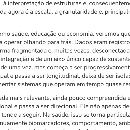
s, à interpretação de estruturas e, consequentem
da agora é a escala, a granularidade e, principal
omo saúde, educação ou economia, veremos que 
operar olhando para trás. Dados eram registros,
orma fragmentada e, muitas vezes, desconectada
 integração e de um eixo único capaz de sustent
e uma vez, mas começa a ser progressivamente 
al e passa a ser longitudinal, deixa de ser isolad
imentar sistemas que operam em tempo quase rea
ada mais relevante, ainda pouco compreendida e
onal e passa a ser direcional. Ele não apenas d
 tende a seguir. Na saúde, isso se torna particu
nuamente biomarcadores, comportamento, ambie