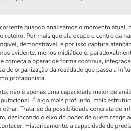
rrente quando analisamos o momento atual, que 
o roteiro. Por mais que ela ocupe o centro da nar
angível, demonstrável, e por isso captura atençã
s evidente, menos midiático e, paradoxalmente,
e começa a operar de forma contínua, integrada e
 de organização da realidade que passa a influe
mo protagonista.
nto, não é apenas uma capacidade maior de anál
mputacional. É algo mais profundo, mais estrutur
o olhar. Trata-se da possibilidade concreta de infl
m, deslocando o eixo do poder de quem reage a
contecer. Historicamente, a capacidade de predi