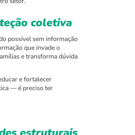
ro setor.
teção coletiva
do possível sem informação 
formação que invade o 
amílias e transforma dúvida 
ucar e fortalecer 
ica — é preciso ter 
es estruturais