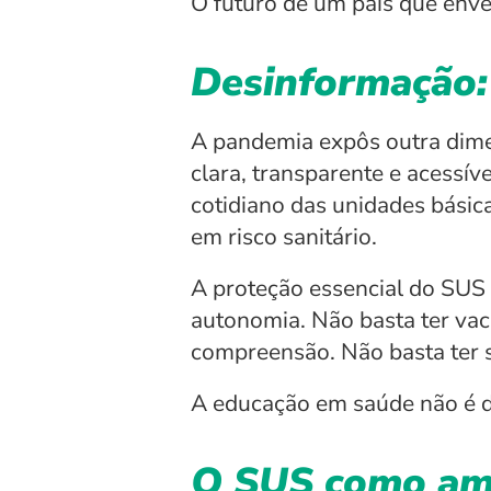
O futuro de um país que env
Desinformação: 
A pandemia expôs outra dimen
clara, transparente e acessív
cotidiano das unidades básica
em risco sanitário.
A proteção essencial do SUS
autonomia. Não basta ter vaci
compreensão. Não basta ter s
A educação em saúde não é de
O SUS como amo