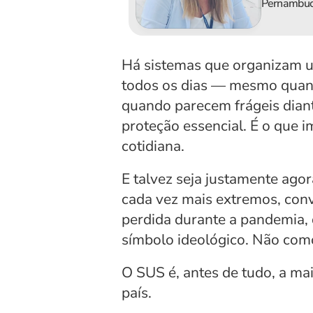
Pernambuco
Há sistemas que organizam um
todos os dias — mesmo quan
quando parecem frágeis diant
proteção essencial. É o que 
cotidiana.
E talvez seja justamente ago
cada vez mais extremos, conv
perdida durante a pandemia, 
símbolo ideológico. Não como
O SUS é, antes de tudo, a maio
país.