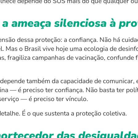
elhece depende do SUS mais do que qualquer out
a ameaça silenciosa à pro
são dessa proteção: a confiança. Não há cuida
el. Mas o Brasil vive hoje uma ecologia de desin
s, fragiliza campanhas de vacinação, confunde f
 depende também da capacidade de comunicar, ed
na — é preciso ter confiança. Não basta ter polít
erviço — é preciso ter vínculo.
talhe. É o que sustenta a proteção coletiva.
rtecedor das desigualdad