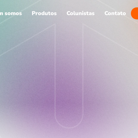
m somos
Produtos
Colunistas
Contato
Voltar
una Vertebral da Saúd
Brasileira
2 de jul. de 2026
Jessica Garcia